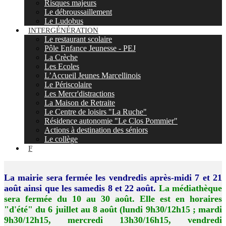
Risques majeurs
Le débroussaillement
Le Ludobus
INTERGÉNÉRATION
Le restaurant scolaire
Pôle Enfance Jeunesse - PEJ
La Crèche
Les Ecoles
L’Accueil Jeunes Marcellinois
Le Périscolaire
Les Mercr'distractions
La Maison de Retraite
Le Centre de loisirs "La Ruche"
Résidence autonomie "Le Clos Pommier"
Actions à destination des séniors
Le collège
F
La mairie sera fermée les vendredis après-midi 7 et 21
août ainsi que les samedis 8 et 22 août.
La médiathèque
sera fermée du 10 au 30 août. Elle est en horaires
"d'été" du 6 juillet au 8 août (lundi 9h30/12h15 ; mardi
9h30/12h15, mercredi 13h30/16h15, vendredi