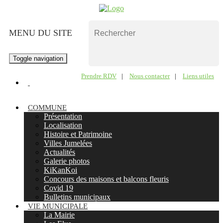
MENU DU SITE
Toggle navigation
Prendre RDV
|
Nous contacter
|
Liens utiles
COMMUNE
Présentation
Localisation
Histoire et Patrimoine
Villes Jumelées
Actualités
Galerie photos
KiKanKoi
Concours des maisons et balcons fleuris
Covid 19
Bulletins municipaux
VIE MUNICIPALE
La Mairie