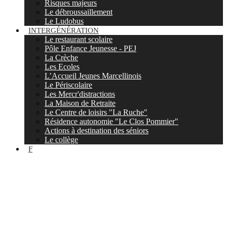
Risques majeurs
Le débroussaillement
Le Ludobus
INTERGÉNÉRATION
Le restaurant scolaire
Pôle Enfance Jeunesse - PEJ
La Crèche
Les Ecoles
L’Accueil Jeunes Marcellinois
Le Périscolaire
Les Mercr'distractions
La Maison de Retraite
Le Centre de loisirs "La Ruche"
Résidence autonomie "Le Clos Pommier"
Actions à destination des séniors
Le collège
F