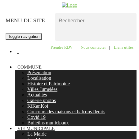
MENU DU SITE
Toggle navigation
Prendre RDV
|
Nous contacter
|
Liens utiles
COMMUNE
Présentation
Localisation
Histoire et Patrimoine
Villes Jumelées
Actualités
Galerie photos
KiKanKoi
Concours des maisons et balcons fleuris
Covid 19
Bulletins municipaux
VIE MUNICIPALE
La Mairie