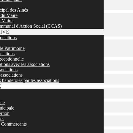
cipal des Ainés
 du Maire
u Maire
mmunal d'Action Social (CCAS)
TIVE
sociations
 le Patrimoine
ciations
ceptionnelle
tions avec les associations
ociations
associations
s banderoles par les associations
E
que
nicipale
ertion
ies
 / Commercants