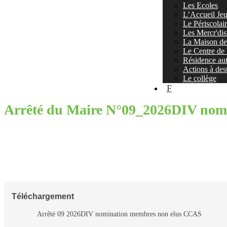
Les Ecoles
L’Accueil Jeu
Le Périscolai
Les Mercr'dis
La Maison de 
Le Centre de 
Résidence au
Actions à dest
Le collège
F
Arrêté du Maire N°09_2026DIV nom
Téléchargement
Arrêté 09 2026DIV nomination membres non elus CCAS