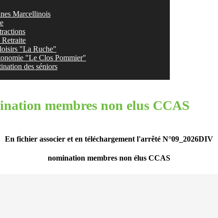
nes Marcellinois
re
tractions
Retraite
loisirs "La Ruche"
tonomie "Le Clos Pommier"
ination des séniors
ination membres non elus CCAS
En fichier associer et en téléchargement l'arrêté N°09_2026DIV
nomination membres non élus CCAS