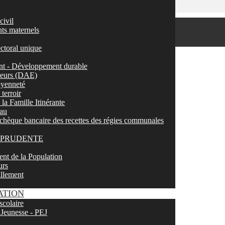
civil
nts maternels
ectoral unique
t - Développement durable
ateurs (DAE)
toyenneté
terroir
la Famille Itinérante
eau
chèque bancaire des recettes des régies communales
LEPRUDENTE
nt de la Population
urs
illement
ATION
scolaire
 Jeunesse - PEJ