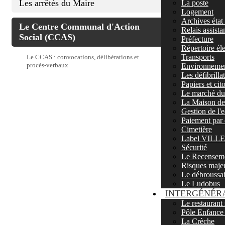
Les arrêtés du Maire
La poste
Logement
Archives état 
Le Centre Communal d'Action
Relais assista
Social (CCAS)
Préfecture
Répertoire él
Transports
Le CCAS : convocations, délibérations et
procès-verbaux
Environnemen
Les défibrill
Papiers et ci
Le marché du 
La Maison de 
Gestion de l'
Paiement par 
Cimetière
Label VIL
Sécurité
Le Recenseme
Risques maje
Le débroussa
Le Ludobus
INTERGÉNÉR
Le restaurant 
Pôle Enfance
La Crèche