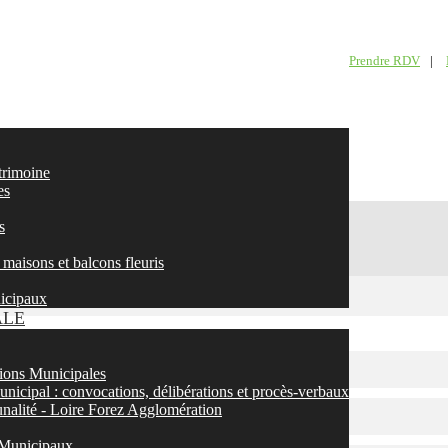
Prendre RDV
|
atrimoine
es
s
maisons et balcons fleuris
nicipaux
ALE
ons Municipales
nicipal : convocations, délibérations et procès-verbaux
nalité - Loire Forez Agglomération
 Municipaux