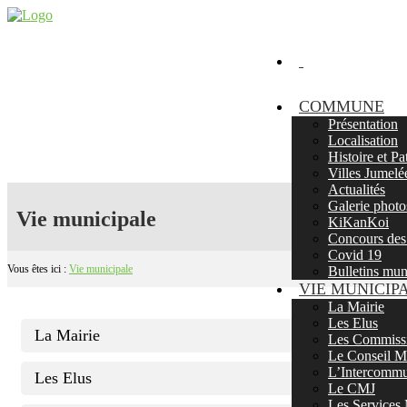
COMMUNE
Présentation
Localisation
Histoire et P
Villes Jumelé
Actualités
Galerie photo
Vie municipale
KiKanKoi
Concours des 
Covid 19
Vous êtes ici :
Vie municipale
Bulletins mu
VIE MUNICIP
La Mairie
Les Elus
La Mairie
Les Commissi
Le Conseil Mu
L’Intercommu
Les Elus
Le CMJ
Les Services