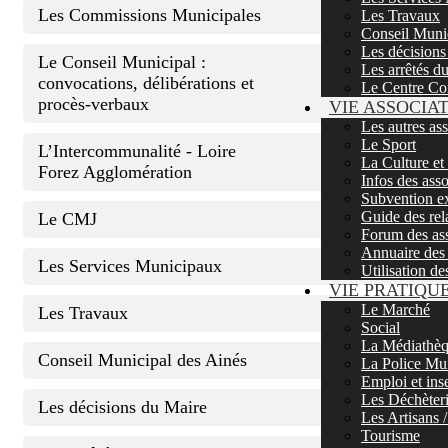
Les Commissions Municipales
Les Travaux
Conseil Muni
Les décisions
Le Conseil Municipal :
Les arrêtés d
convocations, délibérations et
Le Centre Co
procès-verbaux
VIE ASSOCIA
Les autres as
Le Sport
L’Intercommunalité - Loire
La Culture et
Forez Agglomération
Infos des asso
Subvention ex
Guide des rela
Le CMJ
Forum des ass
Annuaire des 
Les Services Municipaux
Utilisation de
VIE PRATIQU
Le Marché
Les Travaux
Social
La Médiathè
Conseil Municipal des Ainés
La Police Mu
Emploi et ins
Les Déchèter
Les décisions du Maire
Les Artisans
Tourisme