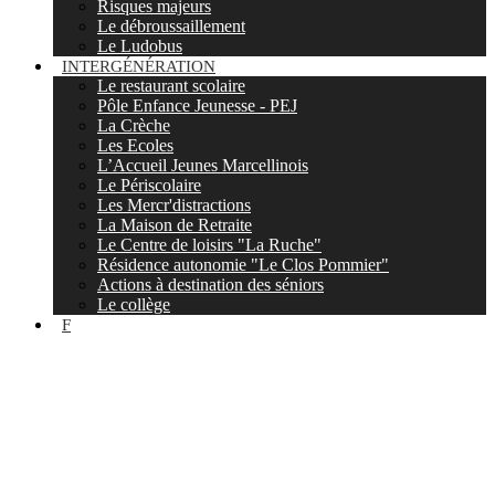
Risques majeurs
Le débroussaillement
Le Ludobus
INTERGÉNÉRATION
Le restaurant scolaire
Pôle Enfance Jeunesse - PEJ
La Crèche
Les Ecoles
L’Accueil Jeunes Marcellinois
Le Périscolaire
Les Mercr'distractions
La Maison de Retraite
Le Centre de loisirs "La Ruche"
Résidence autonomie "Le Clos Pommier"
Actions à destination des séniors
Le collège
F