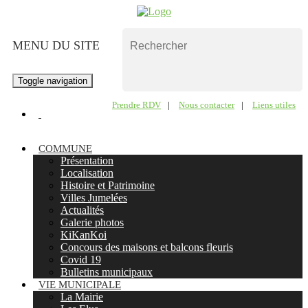
MENU DU SITE
Toggle navigation
Prendre RDV
|
Nous contacter
|
Liens utiles
COMMUNE
Présentation
Localisation
Histoire et Patrimoine
Villes Jumelées
Actualités
Galerie photos
KiKanKoi
Concours des maisons et balcons fleuris
Covid 19
Bulletins municipaux
VIE MUNICIPALE
La Mairie