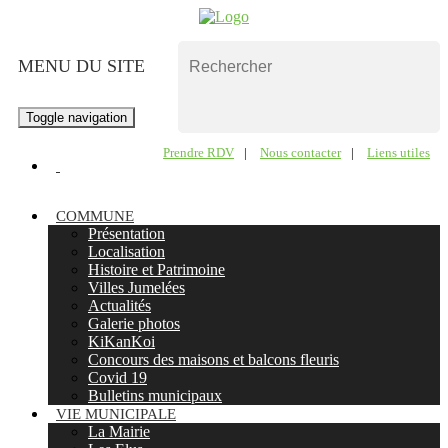
MENU DU SITE
Toggle navigation
Prendre RDV
|
Nous contacter
|
Liens utiles
COMMUNE
Présentation
Localisation
Histoire et Patrimoine
Villes Jumelées
Actualités
Galerie photos
KiKanKoi
Concours des maisons et balcons fleuris
Covid 19
Bulletins municipaux
VIE MUNICIPALE
La Mairie