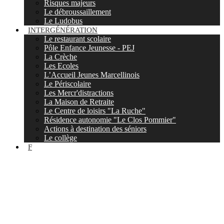
Risques majeurs
Le débroussaillement
Le Ludobus
INTERGÉNÉRATION
Le restaurant scolaire
Pôle Enfance Jeunesse - PEJ
La Crèche
Les Ecoles
L’Accueil Jeunes Marcellinois
Le Périscolaire
Les Mercr'distractions
La Maison de Retraite
Le Centre de loisirs "La Ruche"
Résidence autonomie "Le Clos Pommier"
Actions à destination des séniors
Le collège
F