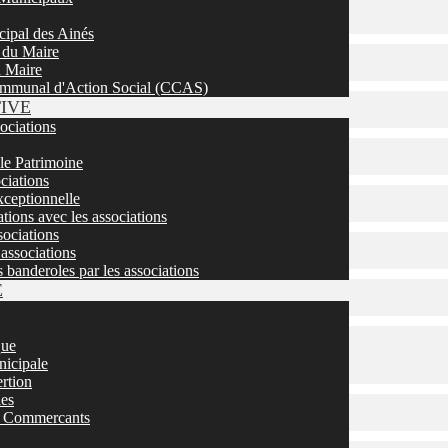
cipal des Ainés
 du Maire
u Maire
mmunal d'Action Social (CCAS)
TIVE
sociations
 le Patrimoine
ciations
ceptionnelle
tions avec les associations
ociations
associations
s banderoles par les associations
E
que
nicipale
ertion
ies
 / Commercants