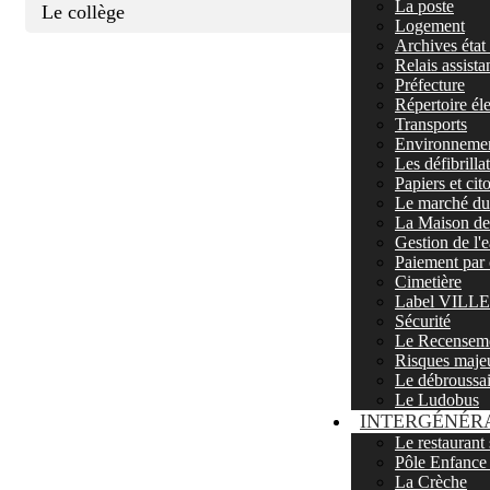
La poste
Le collège
Logement
Archives état 
Relais assista
Préfecture
Répertoire él
Transports
Environnemen
Les défibrill
Papiers et ci
Le marché du 
La Maison de 
Gestion de l'
Paiement par 
Cimetière
Label VIL
Sécurité
Le Recenseme
Risques maje
Le débroussa
Le Ludobus
INTERGÉNÉR
Le restaurant 
Pôle Enfance
La Crèche