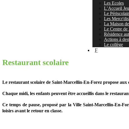
Les Ecoles
L’Accueil Jeu
Le Périscolai
Les Mercr'dis
La Maison de 
Le Centre de 
Résidence au
Actions à dest
Le collège
F
Restaurant scolaire
Le restaurant scolaire de Saint-Marcellin-En-Forez propose aux e
Chaque midi, les enfants peuvent être accueillis dans le restaurant
Ce temps de pause, proposé par la Ville Saint-Marcellin-En-Fore
loisirs avant le retour en classe.