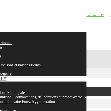
Prendre RDV
|
atrimoine
es
s
maisons et balcons fleuris
nicipaux
ALE
ons Municipales
nicipal : convocations, délibérations et procès-verbaux
nalité - Loire Forez Agglomération
 Municipaux