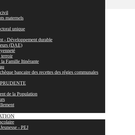
civil
nts maternels
ectoral unique
t - Développement durable
ateurs (DAE)
toyenneté
terroir
la Famille Itinérante
eau
chèque bancaire des recettes des régies communales
LEPRUDENTE
nt de la Population
urs
illement
ATION
scolaire
 Jeunesse - PEJ