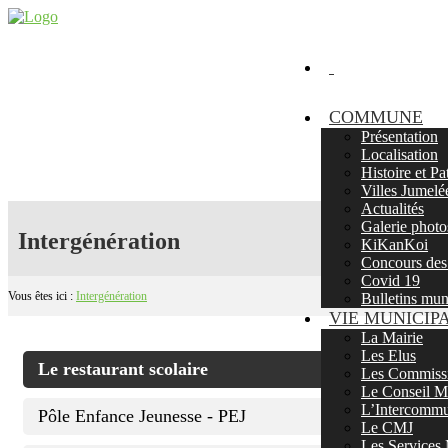
COMMUNE
Présentation
Localisation
Histoire et P
Villes Jumelé
Actualités
Galerie photo
Intergénération
KiKanKoi
Concours des 
Covid 19
Vous êtes ici :
Intergénération
Bulletins mu
VIE MUNICIP
La Mairie
Les Elus
Le restaurant scolaire
Les Commissi
Le Conseil Mu
L’Intercommu
Pôle Enfance Jeunesse - PEJ
Le CMJ
Les Services