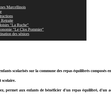
nes Marcellinois
re
tractions
Retraite
loisirs "La Ruche"
tonomie "Le Clos Pommier"
ination des séniors
nfants scolarisés sur la commune des repas équilibrés composés en 
 scolaire.
z, permet aux enfants de bénéficier d'un repas équilibré, d'un acc