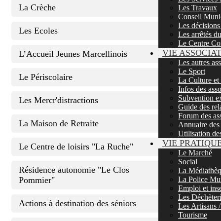
La Crèche
Les Travaux
Conseil Muni
Les décisions
Les Ecoles
Les arrêtés d
Le Centre Co
VIE ASSOCIA
L’Accueil Jeunes Marcellinois
Les autres as
Le Sport
Le Périscolaire
La Culture et
Infos des asso
Subvention ex
Les Mercr'distractions
Guide des rela
Forum des ass
La Maison de Retraite
Annuaire des 
Utilisation de
VIE PRATIQU
Le Centre de loisirs "La Ruche"
Le Marché
Social
Résidence autonomie "Le Clos
La Médiathè
Pommier"
La Police Mu
Emploi et ins
Les Déchèter
Actions à destination des séniors
Les Artisans
Tourisme