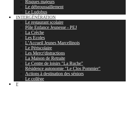
Risques majeurs
Le débroussaillement
Le Ludobus
INTERGÉNÉRATION
Le restaurant scolaire
Pôle Enfance Jeunesse - PEJ
La Crèche
Les Ecoles
L’Accueil Jeunes Marcellinois
Le Périscolaire
Les Mercr'distractions
La Maison de Retraite
Le Centre de loisirs "La Ruche"
Résidence autonomie "Le Clos Pommier"
Actions à destination des séniors
Le collège
F