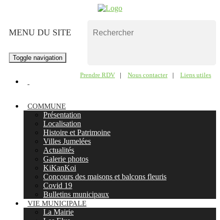
MENU DU SITE
Toggle navigation
Prendre RDV
|
Nous contacter
|
Liens utiles
COMMUNE
Présentation
Localisation
Histoire et Patrimoine
Villes Jumelées
Actualités
Galerie photos
KiKanKoi
Concours des maisons et balcons fleuris
Covid 19
Bulletins municipaux
VIE MUNICIPALE
La Mairie