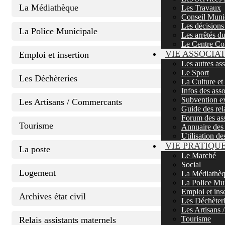
La Médiathèque
Les Travaux
Conseil Muni
Les décisions
La Police Municipale
Les arrêtés d
Le Centre Co
VIE ASSOCIA
Emploi et insertion
Les autres as
Le Sport
Les Déchèteries
La Culture et
Infos des asso
Subvention ex
Les Artisans / Commercants
Guide des rela
Forum des ass
Tourisme
Annuaire des 
Utilisation de
VIE PRATIQU
La poste
Le Marché
Social
Logement
La Médiathè
La Police Mu
Emploi et ins
Archives état civil
Les Déchèter
Les Artisans
Tourisme
Relais assistants maternels