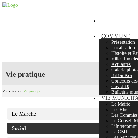
COMMUNE
Présentation
Localisation
Histoire et P
Villes Jumelé
Actualités
Galerie photo
Vie pratique
KiKanKoi
Concours des 
Covid 19
Vous êtes ici :
Vie pratique
Bulletins mu
VIE MUNICIP
La Mairie
Les Elus
Le Marché
Les Commissi
Le Conseil Mu
L’Intercommu
Social
Le CMJ
Les Services