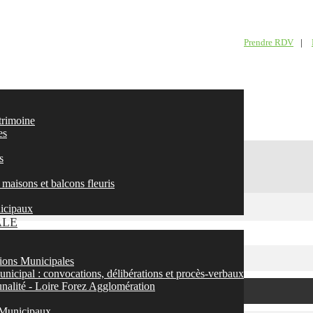
Prendre RDV
|
atrimoine
es
s
maisons et balcons fleuris
nicipaux
ALE
ons Municipales
nicipal : convocations, délibérations et procès-verbaux
nalité - Loire Forez Agglomération
 Municipaux