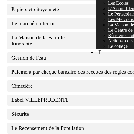
Les Ecoles
L’Accueil Jeu
Papiers et citoyenneté
Le Périscolai
Les Mercr'dis
Le marché du terroir
La Maison de 
Le Centre de 
Résidence au
La Maison de la Famille
Actions à dest
Itinérante
Le collège
F
Gestion de l'eau
Paiement par chèque bancaire des recettes des régies 
Cimetière
Label VILLEPRUDENTE
Sécurité
Le Recensement de la Population