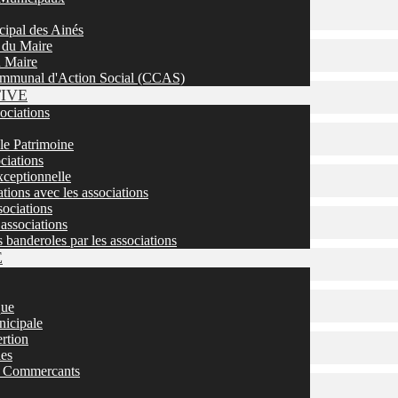
cipal des Ainés
 du Maire
u Maire
mmunal d'Action Social (CCAS)
TIVE
sociations
 le Patrimoine
ciations
ceptionnelle
tions avec les associations
ociations
associations
s banderoles par les associations
E
que
nicipale
ertion
ies
 / Commercants