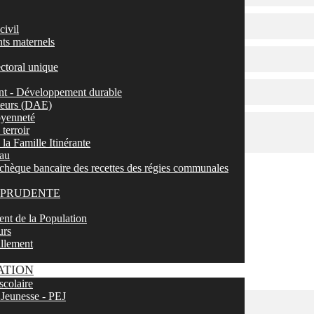
civil
nts maternels
ectoral unique
t - Développement durable
ateurs (DAE)
toyenneté
terroir
la Famille Itinérante
eau
chèque bancaire des recettes des régies communales
LEPRUDENTE
nt de la Population
urs
illement
ATION
scolaire
 Jeunesse - PEJ