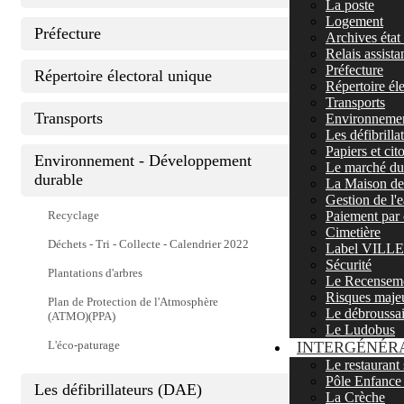
La poste
Logement
Préfecture
Archives état 
Relais assista
Préfecture
Répertoire électoral unique
Répertoire él
Transports
Transports
Environnemen
Les défibrill
Papiers et ci
Environnement - Développement
Le marché du 
durable
La Maison de 
Gestion de l'
Recyclage
Paiement par 
Cimetière
Déchets - Tri - Collecte - Calendrier 2022
Label VIL
Sécurité
Plantations d'arbres
Le Recenseme
Risques maje
Plan de Protection de l'Atmosphère
Le débroussa
(ATMO)(PPA)
Le Ludobus
L'éco-paturage
INTERGÉNÉR
Le restaurant 
Pôle Enfance
Les défibrillateurs (DAE)
La Crèche