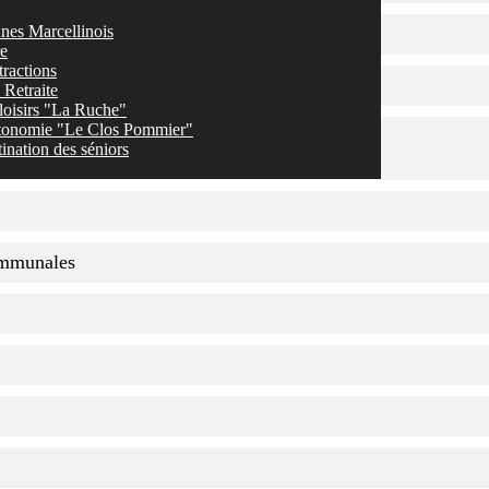
nes Marcellinois
re
tractions
Retraite
loisirs "La Ruche"
tonomie "Le Clos Pommier"
ination des séniors
communales