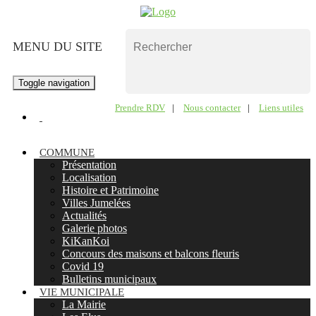
MENU DU SITE
Toggle navigation
Prendre RDV
|
Nous contacter
|
Liens utiles
COMMUNE
Présentation
Localisation
Histoire et Patrimoine
Villes Jumelées
Actualités
Galerie photos
KiKanKoi
Concours des maisons et balcons fleuris
Covid 19
Bulletins municipaux
VIE MUNICIPALE
La Mairie