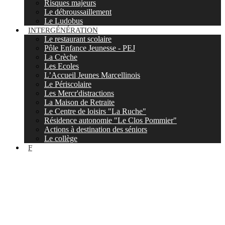
Risques majeurs
Le débroussaillement
Le Ludobus
INTERGÉNÉRATION
Le restaurant scolaire
Pôle Enfance Jeunesse - PEJ
La Crèche
Les Ecoles
L’Accueil Jeunes Marcellinois
Le Périscolaire
Les Mercr'distractions
La Maison de Retraite
Le Centre de loisirs "La Ruche"
Résidence autonomie "Le Clos Pommier"
Actions à destination des séniors
Le collège
F