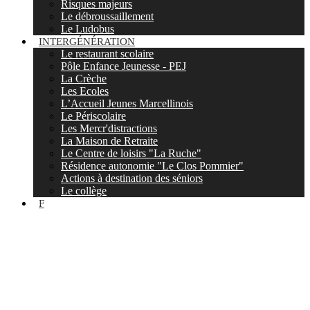
Risques majeurs
Le débroussaillement
Le Ludobus
INTERGÉNÉRATION
Le restaurant scolaire
Pôle Enfance Jeunesse - PEJ
La Crèche
Les Ecoles
L’Accueil Jeunes Marcellinois
Le Périscolaire
Les Mercr'distractions
La Maison de Retraite
Le Centre de loisirs "La Ruche"
Résidence autonomie "Le Clos Pommier"
Actions à destination des séniors
Le collège
F