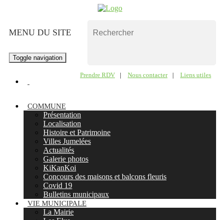
MENU DU SITE
Toggle navigation
Prendre RDV
|
Nous contacter
|
Liens utiles
COMMUNE
Présentation
Localisation
Histoire et Patrimoine
Villes Jumelées
Actualités
Galerie photos
KiKanKoi
Concours des maisons et balcons fleuris
Covid 19
Bulletins municipaux
VIE MUNICIPALE
La Mairie