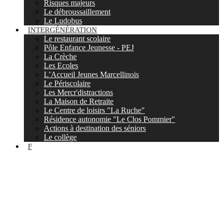
Risques majeurs
Le débroussaillement
Le Ludobus
INTERGÉNÉRATION
Le restaurant scolaire
Pôle Enfance Jeunesse - PEJ
La Crèche
Les Ecoles
L’Accueil Jeunes Marcellinois
Le Périscolaire
Les Mercr'distractions
La Maison de Retraite
Le Centre de loisirs "La Ruche"
Résidence autonomie "Le Clos Pommier"
Actions à destination des séniors
Le collège
F