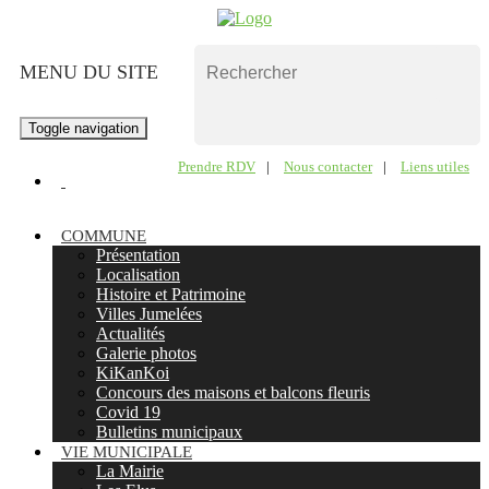
MENU DU SITE
Toggle navigation
Prendre RDV
|
Nous contacter
|
Liens utiles
COMMUNE
Présentation
Localisation
Histoire et Patrimoine
Villes Jumelées
Actualités
Galerie photos
KiKanKoi
Concours des maisons et balcons fleuris
Covid 19
Bulletins municipaux
VIE MUNICIPALE
La Mairie