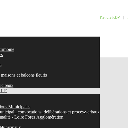
Prendre RDV
|
atrimoine
es
s
maisons et balcons fleuris
nicipaux
ALE
ons Municipales
nicipal : convocations, délibérations et procès-verbaux
nalité - Loire Forez Agglomération
 Municipaux