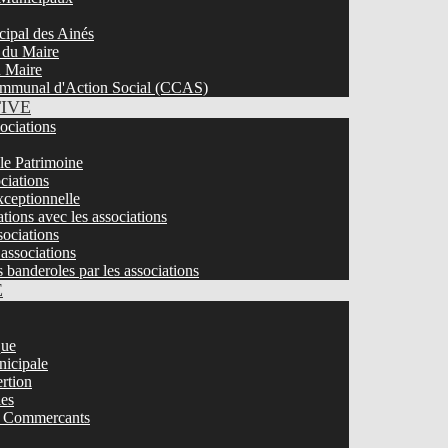
cipal des Ainés
 du Maire
u Maire
mmunal d'Action Social (CCAS)
TIVE
sociations
 le Patrimoine
ciations
ceptionnelle
tions avec les associations
ociations
associations
s banderoles par les associations
E
que
nicipale
ertion
ies
 / Commercants