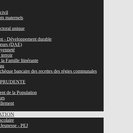
civil
nts maternels
ectoral unique
t - Développement durable
ateurs (DAE)
toyenneté
terroir
la Famille Itinérante
eau
chèque bancaire des recettes des régies communales
LEPRUDENTE
nt de la Population
urs
illement
ATION
scolaire
 Jeunesse - PEJ