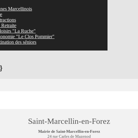
nes Marcellinois
re
tractions
Retraite
loisirs "La Ruche"
tonomie "Le Clos Pommier"
ination des séniors
}
Saint-Marcellin-en-Forez
Mairie de Saint-Marcellin-en-Forez
24 rue Carles de Mazenod