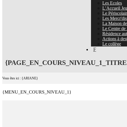
Les Ecoles
L’Accueil Jeu
Le Périscolai
Les Mercr'dis
La Maison de 
Le Centre de 
Résidence au
Actions à dest
Le collège
F
{PAGE_EN_COURS_NIVEAU_1_TITRE
Vous êtes ici : {ARIANE}
{MENU_EN_COURS_NIVEAU_1}