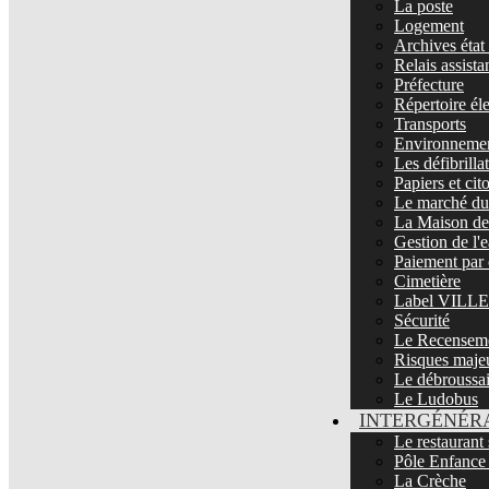
La poste
Logement
Archives état 
Relais assista
Préfecture
Répertoire él
Transports
Environnemen
Les défibrill
Papiers et ci
Le marché du 
La Maison de 
Gestion de l'
Paiement par 
Cimetière
Label VIL
Sécurité
Le Recenseme
Risques maje
Le débroussa
Le Ludobus
INTERGÉNÉR
Le restaurant 
Pôle Enfance
La Crèche