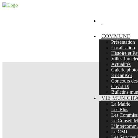
COMMUNE
Présentation
Localisation
Histoire et P
Villes Jumelé
Actualités
Galerie photo
KiKanKoi
Concours des 
Covid 19
Bulletins mu
VIE MUNICIP
La Mairie
Les Elus
Les Commissi
Le Conseil Mu
L’Intercommu
Le CMJ
Les Services