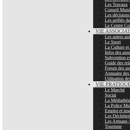
Les Travaux
Conseil Muni
Les décisions
Les arrêtés d
Le Centre Co
VIE ASSOCIA
Les autres as
Le Sport
La Culture et
Infos des asso
Subvention ex
Guide des rela
Forum des ass
Annuaire des 
Utilisation de
VIE PRATIQU
Le Marché
Social
La Médiathè
La Police Mu
Emploi et ins
Les Déchèter
Les Artisans
Tourisme