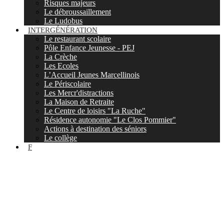
Risques majeurs
Le débroussaillement
Le Ludobus
INTERGÉNÉRATION
Le restaurant scolaire
Pôle Enfance Jeunesse - PEJ
La Crèche
Les Ecoles
L’Accueil Jeunes Marcellinois
Le Périscolaire
Les Mercr'distractions
La Maison de Retraite
Le Centre de loisirs "La Ruche"
Résidence autonomie "Le Clos Pommier"
Actions à destination des séniors
Le collège
F