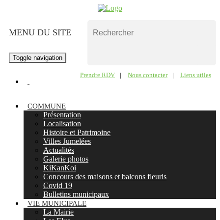
MENU DU SITE
Toggle navigation
Prendre RDV
|
Nous contacter
|
Liens utiles
COMMUNE
Présentation
Localisation
Histoire et Patrimoine
Villes Jumelées
Actualités
Galerie photos
KiKanKoi
Concours des maisons et balcons fleuris
Covid 19
Bulletins municipaux
VIE MUNICIPALE
La Mairie