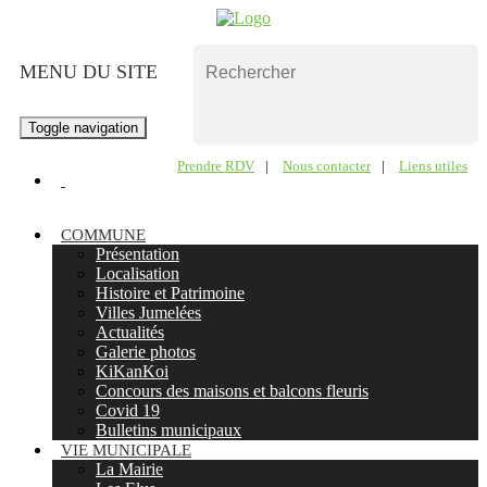
MENU DU SITE
Toggle navigation
Prendre RDV
|
Nous contacter
|
Liens utiles
COMMUNE
Présentation
Localisation
Histoire et Patrimoine
Villes Jumelées
Actualités
Galerie photos
KiKanKoi
Concours des maisons et balcons fleuris
Covid 19
Bulletins municipaux
VIE MUNICIPALE
La Mairie