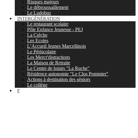
Risques majeurs
Le débroussaillement
Le Ludobus
INTERGÉNÉRATION
Le restaurant scolaire
Pôle Enfance Jeunesse - PEJ
La Crèche
Les Ecoles
L’Accueil Jeunes Marcellinois
Le Périscolaire
Les Mercr'distractions
La Maison de Retraite
Le Centre de loisirs "La Ruche"
Résidence autonomie "Le Clos Pommier"
Actions à destination des séniors
Le collège
F