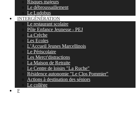
Risques majeurs
Le débroussaillement
Le Ludobus
INTERGÉNÉRATION
Le restaurant scolaire
Pôle Enfance Jeunesse - PEJ
La Crèche
Les Ecoles
L’Accueil Jeunes Marcellinois
Le Périscolaire
Les Mercr'distractions
La Maison de Retraite
Le Centre de loisirs "La Ruche"
Résidence autonomie "Le Clos Pommier"
Actions à destination des séniors
Le collège
F