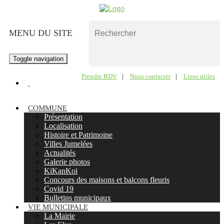
MENU DU SITE
Toggle navigation
Prendre RDV
|
Nous contacter
|
Liens utiles
COMMUNE
Présentation
Localisation
Histoire et Patrimoine
Villes Jumelées
Actualités
Galerie photos
KiKanKoi
Concours des maisons et balcons fleuris
Covid 19
Bulletins municipaux
VIE MUNICIPALE
La Mairie