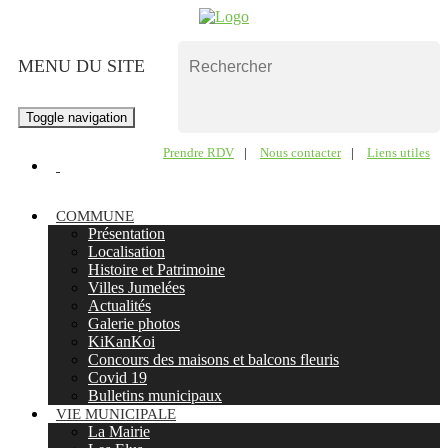
MENU DU SITE
Toggle navigation
Prendre RDV
|
Nous contacter
|
Liens utiles
COMMUNE
Présentation
Localisation
Histoire et Patrimoine
Villes Jumelées
Actualités
Galerie photos
KiKanKoi
Concours des maisons et balcons fleuris
Covid 19
Bulletins municipaux
VIE MUNICIPALE
La Mairie