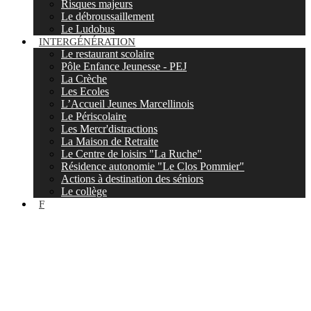
Risques majeurs
Le débroussaillement
Le Ludobus
INTERGÉNÉRATION
Le restaurant scolaire
Pôle Enfance Jeunesse - PEJ
La Crèche
Les Ecoles
L’Accueil Jeunes Marcellinois
Le Périscolaire
Les Mercr'distractions
La Maison de Retraite
Le Centre de loisirs "La Ruche"
Résidence autonomie "Le Clos Pommier"
Actions à destination des séniors
Le collège
F