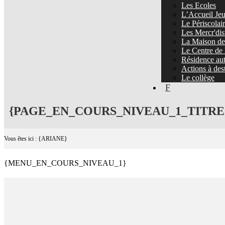
Les Ecoles
L’Accueil Jeu
Le Périscolai
Les Mercr'dis
La Maison de 
Le Centre de 
Résidence au
Actions à dest
Le collège
F
{PAGE_EN_COURS_NIVEAU_1_TITRE
Vous êtes ici : {ARIANE}
{MENU_EN_COURS_NIVEAU_1}