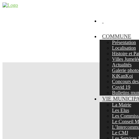
COMMUNE
Présentation
Localisation
Histoire et P
Villes Jumelé
Actualités
Galerie photo
KiKanKoi
Concours des 
Covid 19
Bulletins mu
VIE MUNICIP
La Mairie
Les Elus
Les Commissi
Le Conseil Mu
L’Intercommu
Le CMJ
Les Services