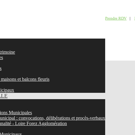
Prendre RDV
|
atrimoine
es
s
maisons et balcons fleuris
nicipaux
ALE
ons Municipales
nicipal : convocations, délibérations et procès-verbaux
nalité - Loire Forez Agglomération
 Municipaux