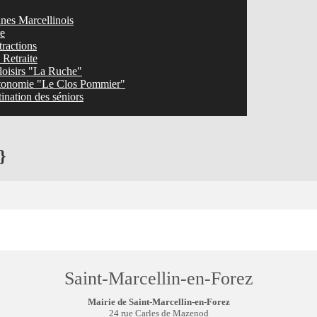
nes Marcellinois
re
tractions
Retraite
loisirs "La Ruche"
tonomie "Le Clos Pommier"
ination des séniors
}
Saint-Marcellin-en-Forez
Mairie de Saint-Marcellin-en-Forez
24 rue Carles de Mazenod