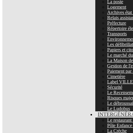
La poste
Logement
Archives état 
Relais assista
Préfecture
Répertoire él
Transports
Environnemen
Les défibrill
Papiers et ci
Le marché du 
La Maison de 
Gestion de l'
Paiement par 
Cimetière
Label VIL
Sécurité
Le Recenseme
Risques maje
Le débroussa
Le Ludobus
INTERGÉNÉR
Le restaurant 
Pôle Enfance
La Crèche