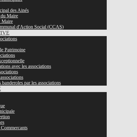
cipal des Ainés
 du Maire
u Maire
mmunal d'Action Social (CCAS)
TIVE
sociations
 le Patrimoine
ciations
ceptionnelle
tions avec les associations
ociations
associations
s banderoles par les associations
E
que
nicipale
ertion
ies
 / Commercants