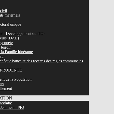
civil
nts maternels
ectoral unique
t - Développement durable
ateurs (DAE)
toyenneté
terroir
la Famille Itinérante
eau
chèque bancaire des recettes des régies communales
LEPRUDENTE
nt de la Population
urs
illement
ATION
scolaire
 Jeunesse - PEJ