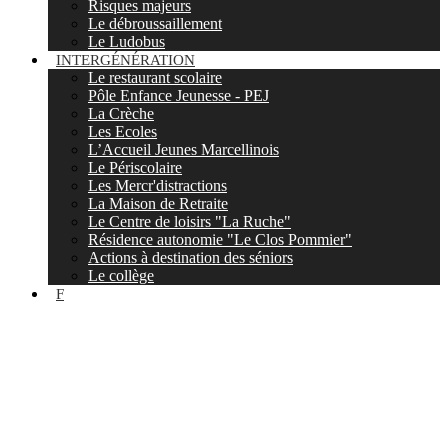
Risques majeurs
Le débroussaillement
Le Ludobus
INTERGÉNÉRATION
Le restaurant scolaire
Pôle Enfance Jeunesse - PEJ
La Crèche
Les Ecoles
L’Accueil Jeunes Marcellinois
Le Périscolaire
Les Mercr'distractions
La Maison de Retraite
Le Centre de loisirs "La Ruche"
Résidence autonomie "Le Clos Pommier"
Actions à destination des séniors
Le collège
F