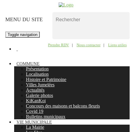
MENU DU SITE
Toggle navigation
Prendre RDV
|
Nous contacter
|
Liens utiles
COMMUNE
Présentation
Localisation
Histoire et Patrimoine
Villes Jumelées
Actualités
Galerie photos
KiKanKoi
Concours des maisons et balcons fleuris
Covid 19
Bulletins municipaux
VIE MUNICIPALE
La Mairie