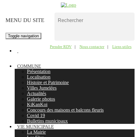
MENU DU SITE
Toggle navigation
Prendre RDV
|
Nous contacter
|
Liens utiles
COMMUNE
Présentation
Localisation
Histoire et Patrimoine
Villes Jumelées
Actualités
Galerie photos
KiKanKoi
Concours des maisons et balcons fleuris
Covid 19
Bulletins municipaux
VIE MUNICIPALE
La Mairie