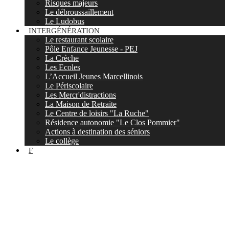
Risques majeurs
Le débroussaillement
Le Ludobus
INTERGÉNÉRATION
Le restaurant scolaire
Pôle Enfance Jeunesse - PEJ
La Crèche
Les Ecoles
L’Accueil Jeunes Marcellinois
Le Périscolaire
Les Mercr'distractions
La Maison de Retraite
Le Centre de loisirs "La Ruche"
Résidence autonomie "Le Clos Pommier"
Actions à destination des séniors
Le collège
F