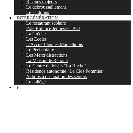
Risques majeurs
Le débroussaillement
Le Ludobus
INTERGÉNÉRATION
Le restaurant scolaire
Pôle Enfance Jeunesse - PEJ
La Crèche
Les Ecoles
L’Accueil Jeunes Marcellinois
Le Périscolaire
Les Mercr'distractions
La Maison de Retraite
Le Centre de loisirs "La Ruche"
Résidence autonomie "Le Clos Pommier"
Actions à destination des séniors
Le collège
F