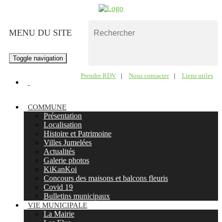
MENU DU SITE
Toggle navigation
Prendre RDV
|
Nous contacter
|
Liens utiles
COMMUNE
Présentation
Localisation
Histoire et Patrimoine
Villes Jumelées
Actualités
Galerie photos
KiKanKoi
Concours des maisons et balcons fleuris
Covid 19
Bulletins municipaux
VIE MUNICIPALE
La Mairie