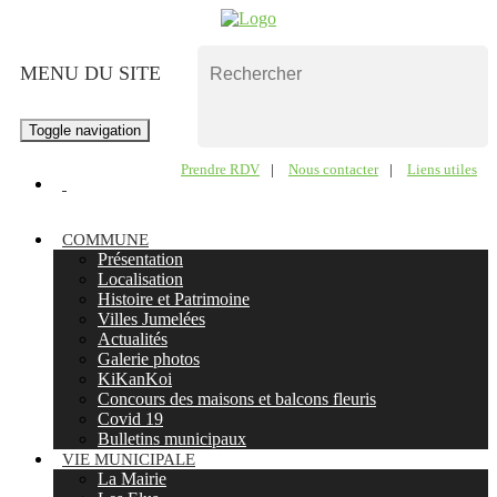
MENU DU SITE
Toggle navigation
Prendre RDV
|
Nous contacter
|
Liens utiles
COMMUNE
Présentation
Localisation
Histoire et Patrimoine
Villes Jumelées
Actualités
Galerie photos
KiKanKoi
Concours des maisons et balcons fleuris
Covid 19
Bulletins municipaux
VIE MUNICIPALE
La Mairie