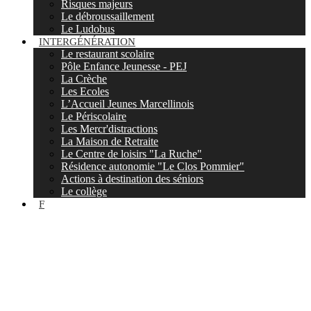
Risques majeurs
Le débroussaillement
Le Ludobus
INTERGÉNÉRATION
Le restaurant scolaire
Pôle Enfance Jeunesse - PEJ
La Crèche
Les Ecoles
L’Accueil Jeunes Marcellinois
Le Périscolaire
Les Mercr'distractions
La Maison de Retraite
Le Centre de loisirs "La Ruche"
Résidence autonomie "Le Clos Pommier"
Actions à destination des séniors
Le collège
F