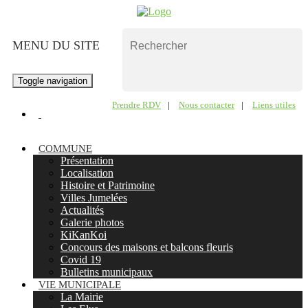
MENU DU SITE
Toggle navigation
Prendre RDV
|
Nous contacter
|
Liens utiles
COMMUNE
Présentation
Localisation
Histoire et Patrimoine
Villes Jumelées
Actualités
Galerie photos
KiKanKoi
Concours des maisons et balcons fleuris
Covid 19
Bulletins municipaux
VIE MUNICIPALE
La Mairie