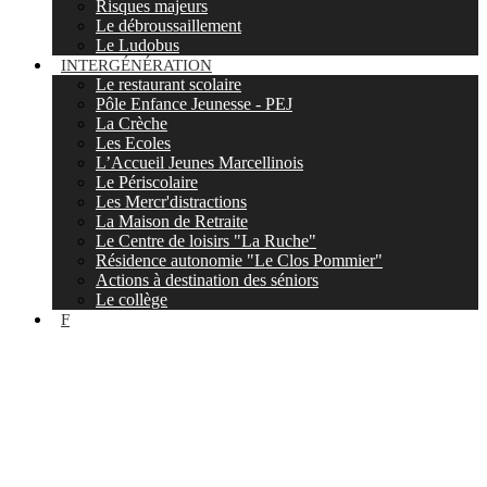
Risques majeurs
Le débroussaillement
Le Ludobus
INTERGÉNÉRATION
Le restaurant scolaire
Pôle Enfance Jeunesse - PEJ
La Crèche
Les Ecoles
L’Accueil Jeunes Marcellinois
Le Périscolaire
Les Mercr'distractions
La Maison de Retraite
Le Centre de loisirs "La Ruche"
Résidence autonomie "Le Clos Pommier"
Actions à destination des séniors
Le collège
F