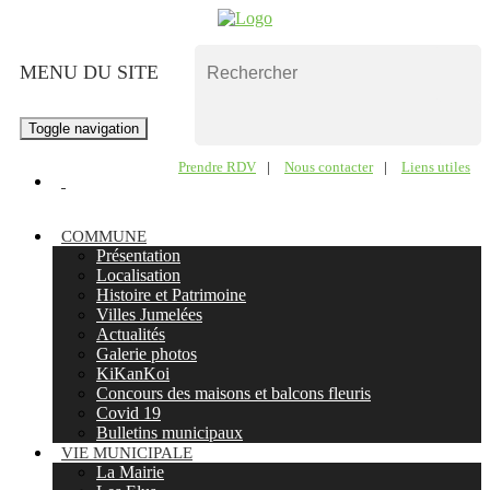
MENU DU SITE
Toggle navigation
Prendre RDV
|
Nous contacter
|
Liens utiles
COMMUNE
Présentation
Localisation
Histoire et Patrimoine
Villes Jumelées
Actualités
Galerie photos
KiKanKoi
Concours des maisons et balcons fleuris
Covid 19
Bulletins municipaux
VIE MUNICIPALE
La Mairie