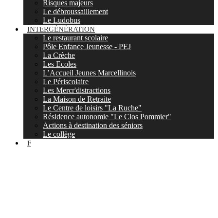
Risques majeurs
Le débroussaillement
Le Ludobus
INTERGÉNÉRATION
Le restaurant scolaire
Pôle Enfance Jeunesse - PEJ
La Crèche
Les Ecoles
L’Accueil Jeunes Marcellinois
Le Périscolaire
Les Mercr'distractions
La Maison de Retraite
Le Centre de loisirs "La Ruche"
Résidence autonomie "Le Clos Pommier"
Actions à destination des séniors
Le collège
F