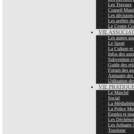
Les Travaux
Conseil Muni
Les décisions
Les arrêtés d
Le Centre Co
VIE ASSOCIA
Les autres as
Le Sport
La Culture et
Infos des asso
Subvention ex
Guide des rela
Forum des ass
Annuaire des 
Utilisation de
VIE PRATIQU
Le Marché
Social
La Médiathè
La Police Mu
Emploi et ins
Les Déchèter
Les Artisans
Tourisme