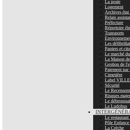
La poste
Logement
Archives état 
Relais assista
Préfecture
Répertoire él
Transports
Environnemen
Les défibrill
Papiers et ci
Le marché du 
La Maison de 
Gestion de l'
Paiement par 
Cimetière
Label VIL
Sécurité
Le Recenseme
Risques maje
Le débroussa
Le Ludobus
INTERGÉNÉR
Le restaurant 
Pôle Enfance
La Crèche