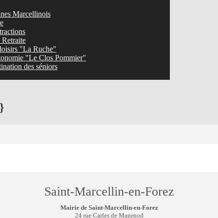
nes Marcellinois
re
tractions
Retraite
loisirs "La Ruche"
tonomie "Le Clos Pommier"
ination des séniors
}
Saint-Marcellin-en-Forez
Mairie de Saint-Marcellin-en-Forez
24 rue Carles de Mazenod