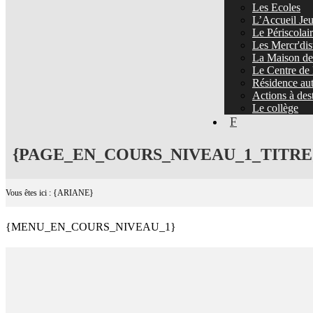
Les Ecoles
L’Accueil Jeu
Le Périscolai
Les Mercr'dis
La Maison de 
Le Centre de 
Résidence au
Actions à dest
Le collège
F
{PAGE_EN_COURS_NIVEAU_1_TITRE
Vous êtes ici : {ARIANE}
{MENU_EN_COURS_NIVEAU_1}