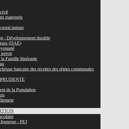
civil
nts maternels
ectoral unique
t - Développement durable
ateurs (DAE)
toyenneté
terroir
la Famille Itinérante
eau
chèque bancaire des recettes des régies communales
LEPRUDENTE
nt de la Population
urs
illement
ATION
scolaire
 Jeunesse - PEJ