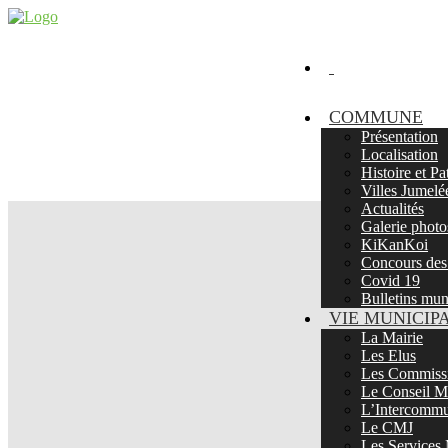
COMMUNE
Présentation
Localisation
Histoire et P
Villes Jumelé
Actualités
Galerie photo
KiKanKoi
Concours des 
Covid 19
Bulletins mu
VIE MUNICIP
La Mairie
Les Elus
Les Commissi
Le Conseil Mu
L’Intercommu
Le CMJ
Les Services