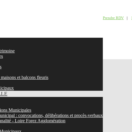
Prendre RDV
|
atrimoine
es
s
maisons et balcons fleuris
nicipaux
ALE
ons Municipales
nicipal : convocations, délibérations et procès-verbaux
nalité - Loire Forez Agglomération
 Municipaux